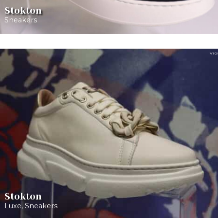
Stokton
Sneakers
Vro
Stokton
Luxe
,
Sneakers