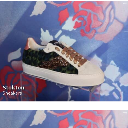
Vro
Stokton
Sneakers
Vro