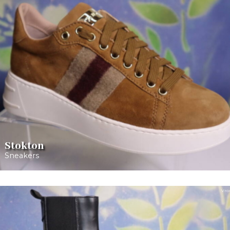
Stokton
Sneakers
Vro