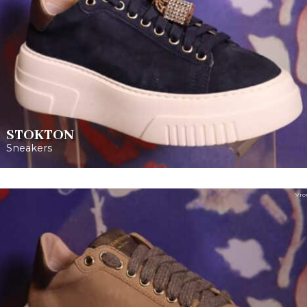
STOKTON
Sneakers
Vro