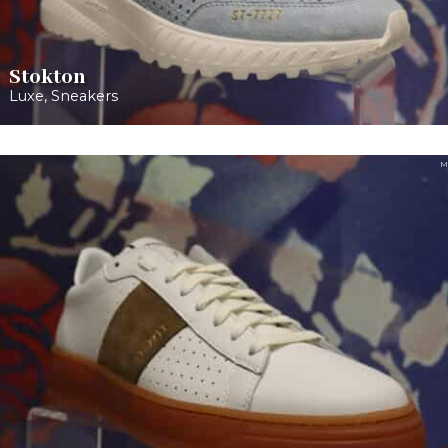
Stokton
Luxe
,
Sneakers
M