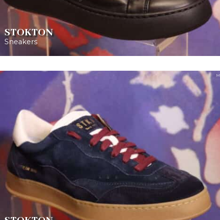
STOKTON
Sneakers
M