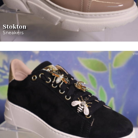
Stokton
Sneakers
Vro