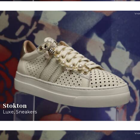
Vro
Stokton
Luxe
,
Sneakers
Vro