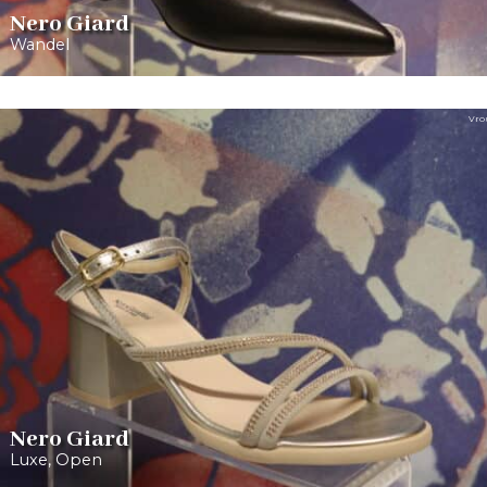
Nero Giard
Wandel
Vro
Nero Giard
Luxe
,
Open