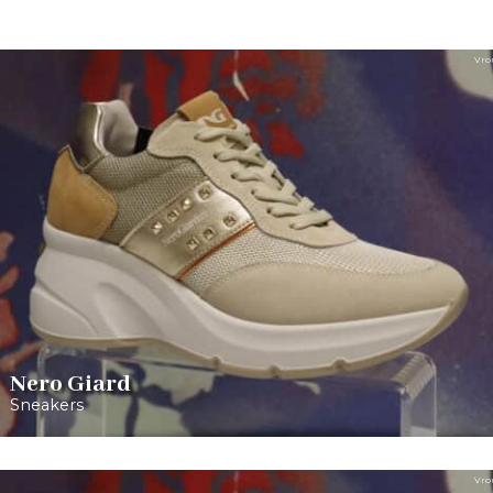
Vro
Nero Giard
Sneakers
Vro