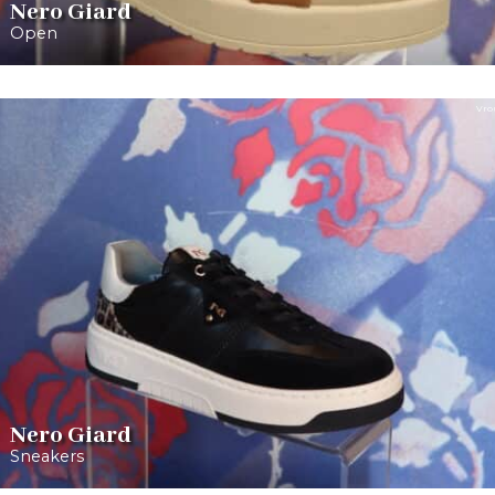
Nero Giard
Open
Vro
Nero Giard
Sneakers