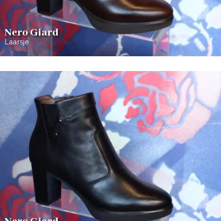
Nero Giard
Laarsje
Vro