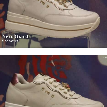
Nero Giard
Sneakers
Vro