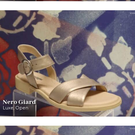
Vro
Nero Giard
Luxe
,
Open
Vro