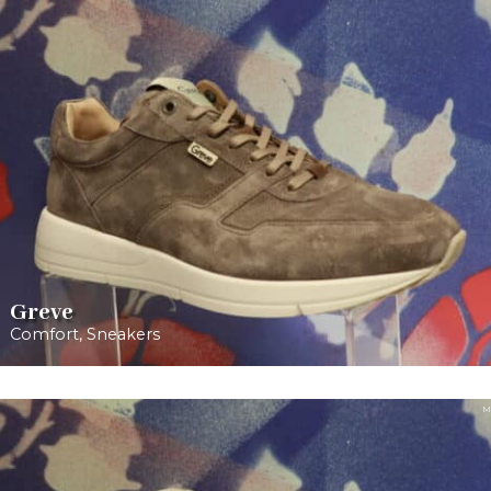
Greve
Comfort
,
Sneakers
M