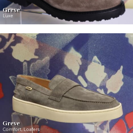
Greve
Luxe
M
Greve
Comfort
,
Loafers