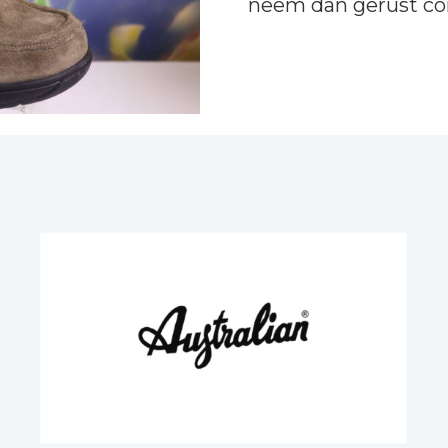
neem dan gerust
co