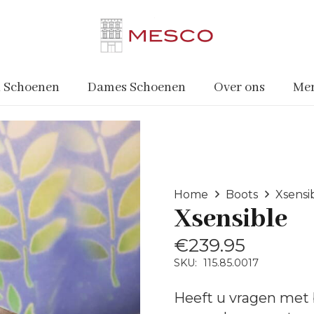
 Schoenen
Dames Schoenen
Over ons
Me
Home
Boots
Xsensi
Xsensible
€
239.95
SKU:
115.85.0017
Heeft u vragen met 