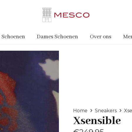
 Schoenen
Dames Schoenen
Over ons
Me
Home
Sneakers
Xse
Xsensible
€
249.95