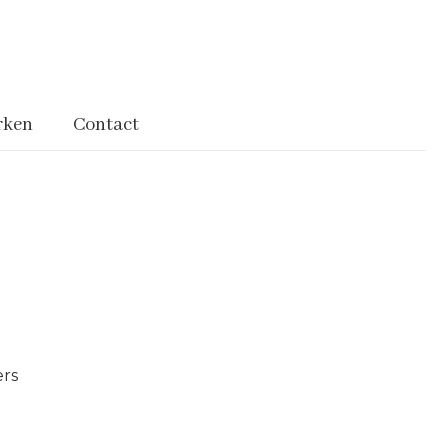
rken
Contact
rs