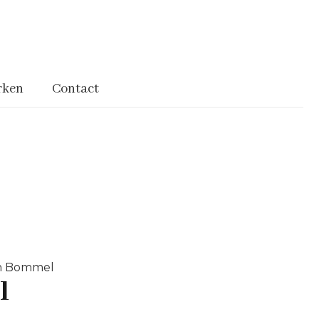
rken
Contact
n Bommel
l