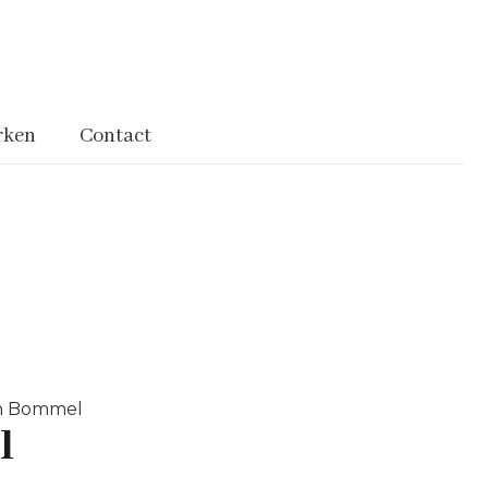
rken
Contact
n Bommel
l