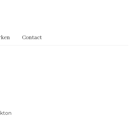
rken
Contact
okton