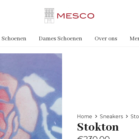
 Schoenen
Dames Schoenen
Over ons
Me
Home
Sneakers
St
Stokton
€
230.00