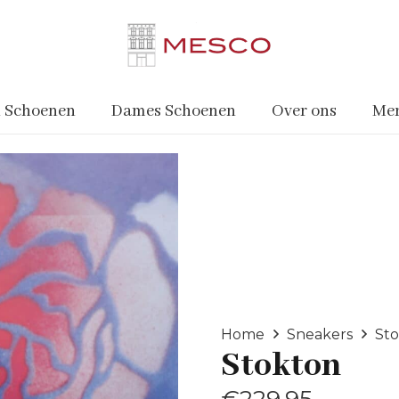
 Schoenen
Dames Schoenen
Over ons
Me
Home
Sneakers
St
Stokton
€
229.95