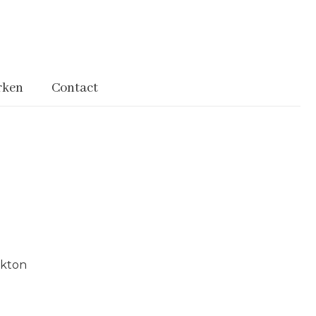
rken
Contact
okton