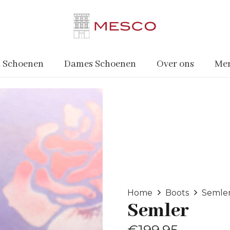
 Schoenen
Dames Schoenen
Over ons
Me
Home
Boots
Semle
Semler
€
199.95