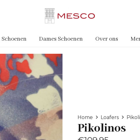
 Schoenen
Dames Schoenen
Over ons
Me
Home
Loafers
Pikol
Pikolinos
€
109.95