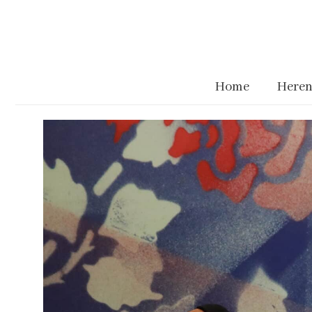
Home
Heren