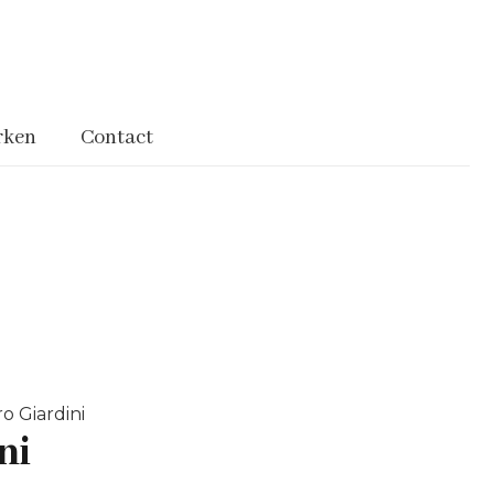
rken
Contact
o Giardini
ni