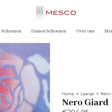
 Schoenen
Dames Schoenen
Over ons
Me
Home
Laarsje
Nero 
Nero Giard
€
204.95