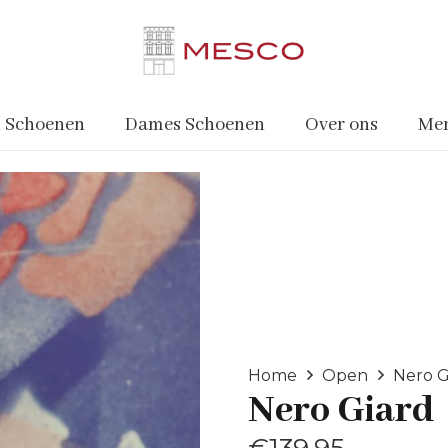
 Schoenen
Dames Schoenen
Over ons
Me
Home
Open
Nero G
Nero Giard
€
139.95