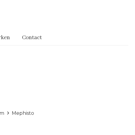
rken
Contact
rm
Mephisto