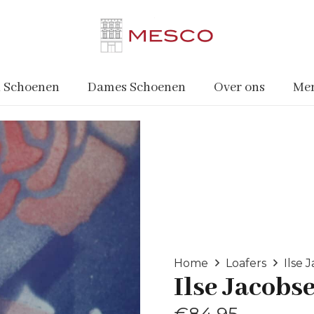
 Schoenen
Dames Schoenen
Over ons
Me
Home
Loafers
Ilse 
Ilse Jacobs
€
84.95