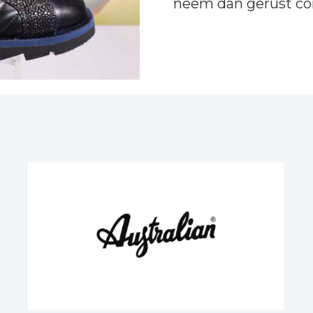
neem dan gerust
co