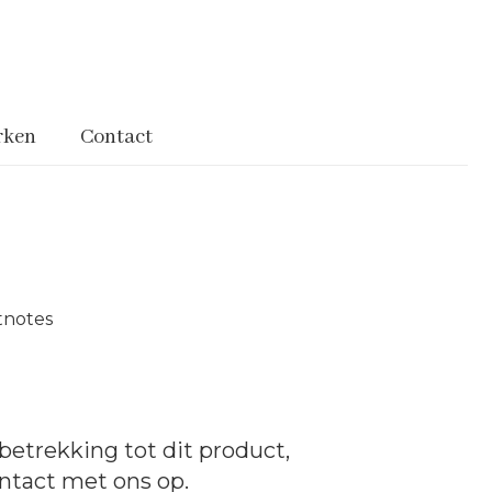
rken
Contact
tnotes
betrekking tot dit product,
ntact
met ons op.