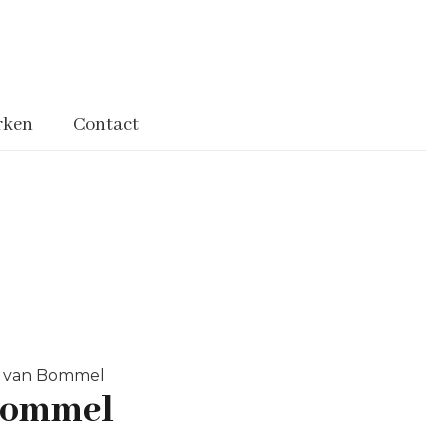
rken
Contact
is van Bommel
 Bommel