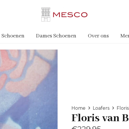
 Schoenen
Dames Schoenen
Over ons
Me
Home
Loafers
Flor
Floris van
€
229.95