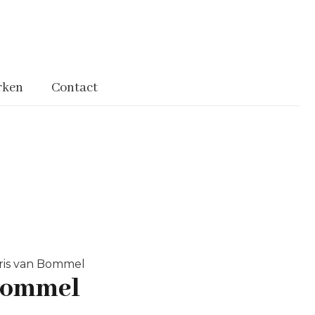
rken
Contact
ris van Bommel
 Bommel