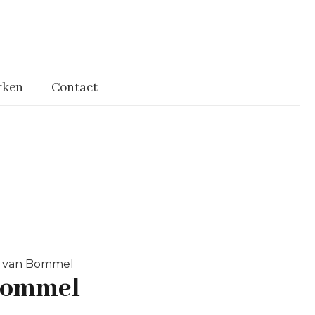
rken
Contact
is van Bommel
 Bommel