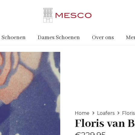
 Schoenen
Dames Schoenen
Over ons
Me
Home
Loafers
Flor
Floris van
€
229.95