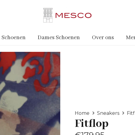
 Schoenen
Dames Schoenen
Over ons
Me
Home
Sneakers
Fit
Fitflop
€
179.95