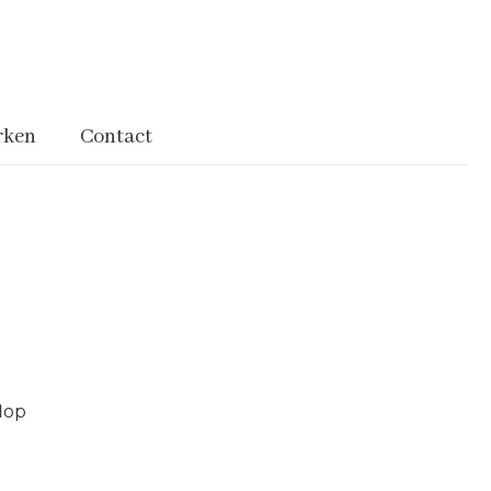
rken
Contact
flop