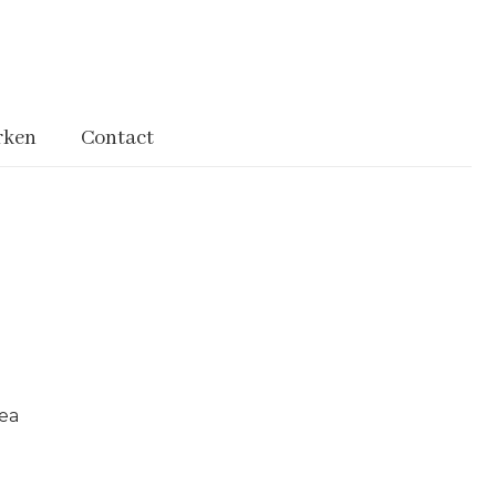
rken
Contact
ea