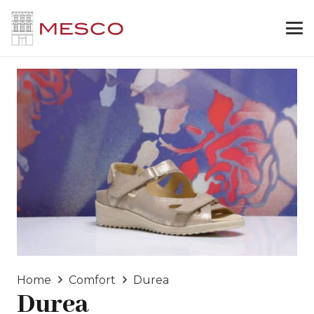
Home
Comfort
Durea
Durea