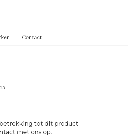
rken
Contact
ea
betrekking tot dit product,
ntact
met ons op.