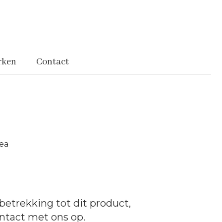
rken
Contact
ea
betrekking tot dit product,
ntact
met ons op.