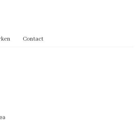
rken
Contact
ea