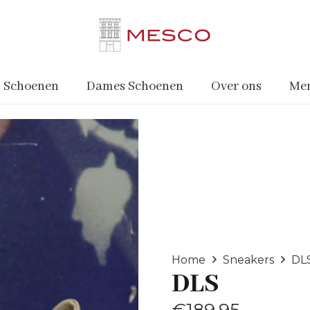
 Schoenen
Dames Schoenen
Over ons
Me
Home
Sneakers
DL
DLS
€
189.95