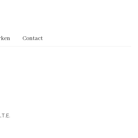
rken
Contact
.T.E.