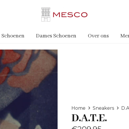
 Schoenen
Dames Schoenen
Over ons
Me
Home
Sneakers
D.A
D.A.T.E.
€
209.95