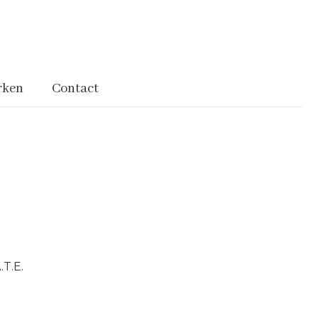
rken
Contact
.T.E.