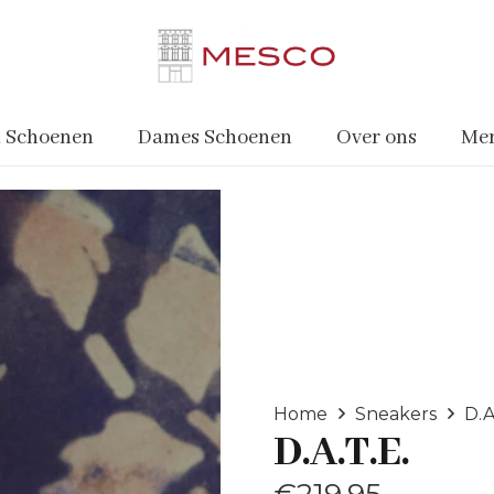
 Schoenen
Dames Schoenen
Over ons
Me
Home
Sneakers
D.A
D.A.T.E.
€
219.95