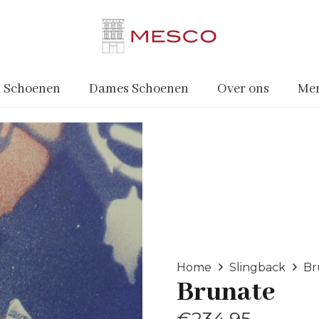
 Schoenen
Dames Schoenen
Over ons
Me
Home
Slingback
Br
Brunate
€
234.95