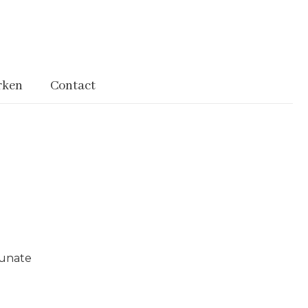
rken
Contact
unate