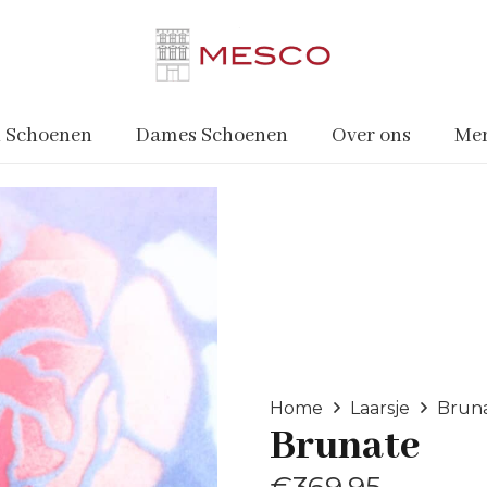
 Schoenen
Dames Schoenen
Over ons
Me
Home
Laarsje
Brun
Brunate
€
369.95