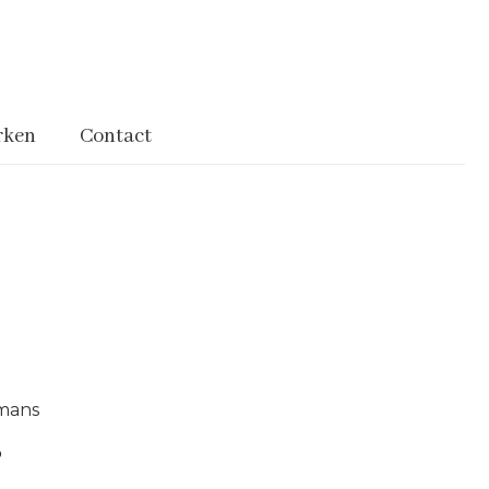
rken
Contact
mans
s