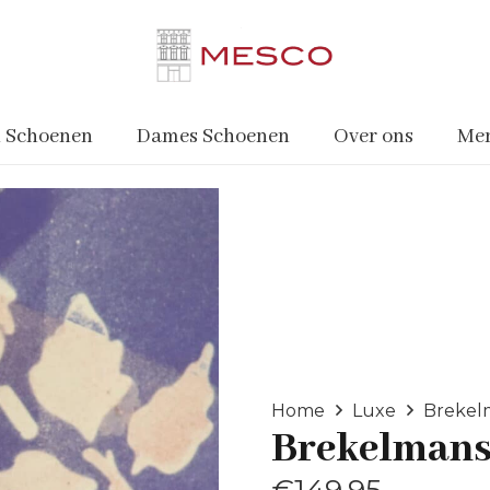
 Schoenen
Dames Schoenen
Over ons
Me
Home
Luxe
Brekel
Brekelman
€
149.95