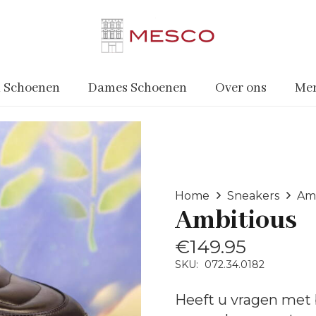
 Schoenen
Dames Schoenen
Over ons
Me
Home
Sneakers
Am
Ambitious
€
149.95
SKU:
072.34.0182
Heeft u vragen met 